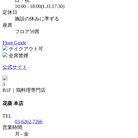
日・祝
10:00 - 18:00(L.O.17:30)
定休日
施設の休みに準ずる
座席
フロア59席
Floor Guide
テイクアウト可
全席禁煙
公式サイト
3
B1F
｜
鶏料理専門店
花葵 本店
TEL
03-6262-7266
営業時間
月 - 金