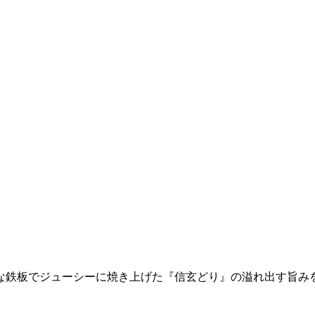
な鉄板でジューシーに焼き上げた『信玄どり』の溢れ出す旨み