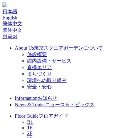
日本語
English
簡体中文
繁体中文
한국어
About Us
東京スクエアガーデンについて
施設概要
館内設備・サービス
京橋エリア
まちづくり
環境への取り組み
安全・安心
Information
お知らせ
News & Topics
ニュース＆トピックス
Floor Guide
フロアガイド
B1
1F
2F