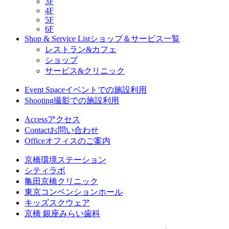
3F
4F
5F
6F
Shop & Service List
ショップ＆サービス一覧
レストラン&カフェ
ショップ
サービス&クリニック
Event Space
イベントでの施設利用
Shooting
撮影での施設利用
Access
アクセス
Contact
お問い合わせ
Office
オフィスのご案内
京橋環境ステーション
シティラボ
亀田京橋クリニック
東京コンベンションホール
キッズスクウェア
京橋 銀座みらい歯科