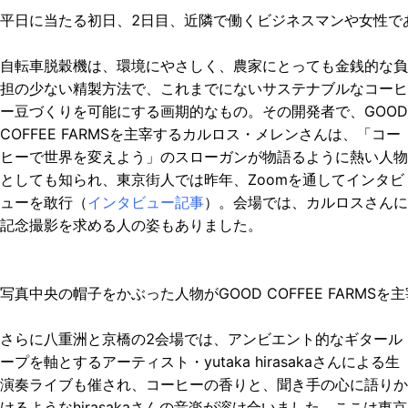
平日に当たる初日、2日目、近隣で働くビジネスマンや女性で
自転車脱穀機は、環境にやさしく、農家にとっても金銭的な負
担の少ない精製方法で、これまでにないサステナブルなコーヒ
ー豆づくりを可能にする画期的なもの。その開発者で、GOOD
COFFEE FARMSを主宰するカルロス・メレンさんは、「コー
ヒーで世界を変えよう」のスローガンが物語るように熱い人物
としても知られ、東京街人では昨年、Zoomを通してインタビ
ューを敢行（
インタビュー記事
）。会場では、カルロスさんに
記念撮影を求める人の姿もありました。
写真中央の帽子をかぶった人物がGOOD COFFEE FARM
さらに八重洲と京橋の2会場では、アンビエント的なギタール
ープを軸とするアーティスト・yutaka hirasakaさんによる生
演奏ライブも催され、コーヒーの香りと、聞き手の心に語りか
けるようなhirasakaさんの音楽が溶け合いました。ここは東京