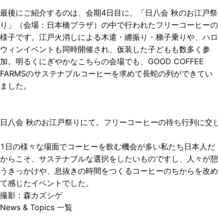
最後にご紹介するのは、会期4日目に、「日八会 秋のお江戸祭
り」（会場：日本橋プラザ）の中で行われたフリーコーヒーの
様子です。江戸火消しによる木遣・纏振り・梯子乗りや、ハロ
ウィンイベントも同時開催され、仮装した子どもも数多く参
加。明るくにぎやかなこちらの会場でも、GOOD COFFEE
FARMSのサステナブルコーヒーを求めて長蛇の列ができてい
ました。
日八会 秋のお江戸祭りにて。フリーコーヒーの待ち行列に交
1日の様々な場面でコーヒーを飲む機会が多い私たち日本人だ
からこそ、サステナブルな選択をしたいものですし、人々が憩
うきっかけや、息抜きの時間をつくるコーヒーのちからを改め
て感じたイベントでした。
撮影：森カズシゲ
News & Topics 一覧