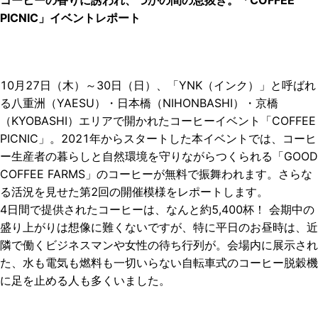
コーヒーの香りに誘われ、つかの間の息抜き。「COFFEE
PICNIC」イベントレポート
シ
ェ
ア
10月27日（木）～30日（日）、「YNK（インク）」と呼ばれ
す
る八重洲（YAESU）・日本橋（NIHONBASHI）・京橋
る
（KYOBASHI）エリアで開かれたコーヒーイベント「COFFEE
PICNIC」。2021年からスタートした本イベントでは、コーヒ
ー生産者の暮らしと自然環境を守りながらつくられる「GOOD
COFFEE FARMS」のコーヒーが無料で振舞われます。さらな
る活況を見せた第2回の開催模様をレポートします。
4日間で提供されたコーヒーは、なんと約5,400杯！ 会期中の
盛り上がりは想像に難くないですが、特に平日のお昼時は、近
隣で働くビジネスマンや女性の待ち行列が。会場内に展示され
た、水も電気も燃料も一切いらない自転車式のコーヒー脱穀機
に足を止める人も多くいました。