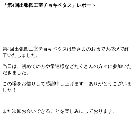
「第4回出張図工室チョキペタス」レポート
シ
ェ
ア
す
る
第
4
回出張図工室チョキペタスは皆さまのお陰で大盛況で終
了いたしました。
当日は、初めての方や常連様などたくさんの方々に参加いた
だきました。
この場をお借りして感謝申し上げます、ありがとうございま
した！
また次回お会いできることを楽しみにしております。