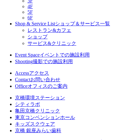
3F
4F
5F
6F
Shop & Service List
ショップ＆サービス一覧
レストラン&カフェ
ショップ
サービス&クリニック
Event Space
イベントでの施設利用
Shooting
撮影での施設利用
Access
アクセス
Contact
お問い合わせ
Office
オフィスのご案内
京橋環境ステーション
シティラボ
亀田京橋クリニック
東京コンベンションホール
キッズスクウェア
京橋 銀座みらい歯科