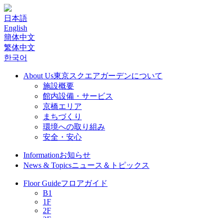
日本語
English
簡体中文
繁体中文
한국어
About Us
東京スクエアガーデンについて
施設概要
館内設備・サービス
京橋エリア
まちづくり
環境への取り組み
安全・安心
Information
お知らせ
News & Topics
ニュース＆トピックス
Floor Guide
フロアガイド
B1
1F
2F