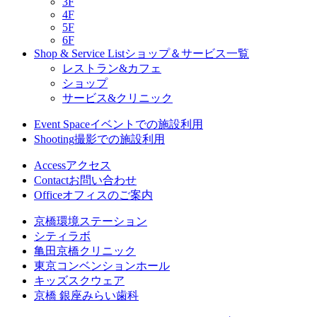
3F
4F
5F
6F
Shop & Service List
ショップ＆サービス一覧
レストラン&カフェ
ショップ
サービス&クリニック
Event Space
イベントでの施設利用
Shooting
撮影での施設利用
Access
アクセス
Contact
お問い合わせ
Office
オフィスのご案内
京橋環境ステーション
シティラボ
亀田京橋クリニック
東京コンベンションホール
キッズスクウェア
京橋 銀座みらい歯科