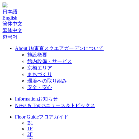
日本語
English
簡体中文
繁体中文
한국어
About Us
東京スクエアガーデンについて
施設概要
館内設備・サービス
京橋エリア
まちづくり
環境への取り組み
安全・安心
Information
お知らせ
News & Topics
ニュース＆トピックス
Floor Guide
フロアガイド
B1
1F
2F